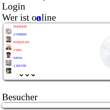
Login
Wer ist online
Harlekin
21Matze
Rolly8-HL
Vidia
Sievo
13ot198
Besucher