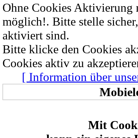
Ohne Cookies Aktivierung 
Allen zusammen
Frischen Wind
möglich!. Bitte stelle sich
aktiviert sind.
Bitte klicke den Cookies a
Cookies aktiv zu akzeptiere
[ Information über unse
Mobiel
Mit Cooki