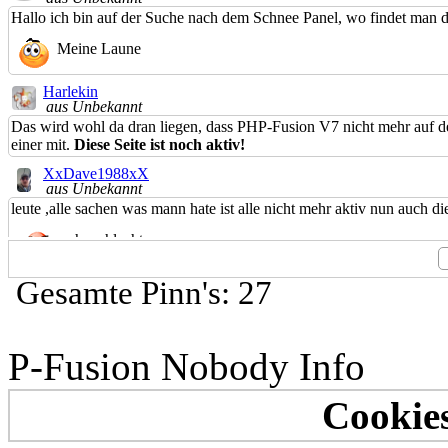
Hallo ich bin auf der Suche nach dem Schnee Panel, wo findet man di
Meine Laune
Harlekin
aus Unbekannt
Das wird wohl da dran liegen, dass PHP-Fusion V7 nicht mehr auf dem
einer mit.
Diese Seite ist noch aktiv!
XxDave1988xX
aus Unbekannt
leute ,alle sachen was mann hate ist alle nicht mehr aktiv nun auch die
sehr schlecht
Rolly8-HL
Gesamte Pinn's: 27
aus Unbekannt
*Kaffeepause*
#tralla#01Wir wünschen allen Mitgliedern und Gästen ein frohes Fest
P-Fusion Nobody Info
Allen ein frohes Fest
Emily
Cookies
aus Unbekannt
*Kaffeepause*
#tralla#01