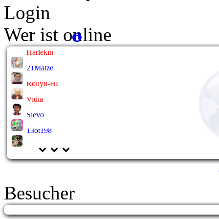
Login
Wer ist online
Harlekin
21Matze
Rolly8-HL
Vidia
Sievo
13ot198
Besucher