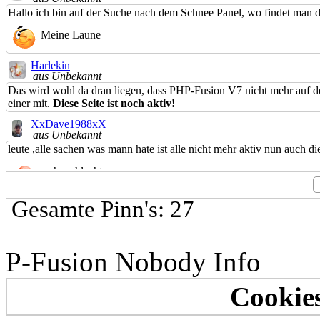
Hallo ich bin auf der Suche nach dem Schnee Panel, wo findet man di
Meine Laune
Harlekin
aus Unbekannt
Das wird wohl da dran liegen, dass PHP-Fusion V7 nicht mehr auf dem
einer mit.
Diese Seite ist noch aktiv!
XxDave1988xX
aus Unbekannt
leute ,alle sachen was mann hate ist alle nicht mehr aktiv nun auch die
sehr schlecht
Rolly8-HL
Gesamte Pinn's: 27
aus Unbekannt
*Kaffeepause*
#tralla#01Wir wünschen allen Mitgliedern und Gästen ein frohes Fest
P-Fusion Nobody Info
Allen ein frohes Fest
Emily
Cookies
aus Unbekannt
*Kaffeepause*
#tralla#01