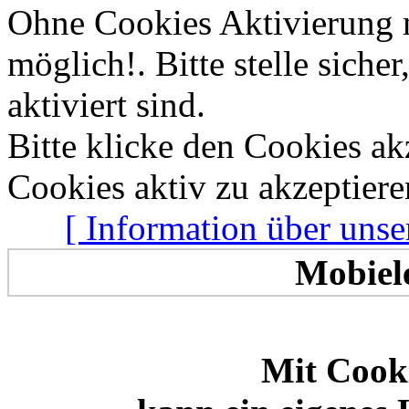
Ohne Cookies Aktivierung 
Allen zusammen
Frischen Wind
möglich!. Bitte stelle sich
aktiviert sind.
Bitte klicke den Cookies a
Cookies aktiv zu akzeptiere
[ Information über unse
Mobiel
Mit Cooki