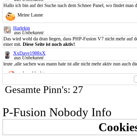
Hallo ich bin auf der Suche nach dem Schnee Panel, wo findet man di
Meine Laune
Harlekin
aus Unbekannt
Das wird wohl da dran liegen, dass PHP-Fusion V7 nicht mehr auf dem
einer mit.
Diese Seite ist noch aktiv!
XxDave1988xX
aus Unbekannt
leute ,alle sachen was mann hate ist alle nicht mehr aktiv nun auch die
sehr schlecht
Rolly8-HL
Gesamte Pinn's: 27
aus Unbekannt
*Kaffeepause*
#tralla#01Wir wünschen allen Mitgliedern und Gästen ein frohes Fest
P-Fusion Nobody Info
Allen ein frohes Fest
Emily
Cookies
aus Unbekannt
*Kaffeepause*
#tralla#01