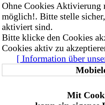
Ohne Cookies Aktivierung 
Allen zusammen
Frischen Wind
möglich!. Bitte stelle sich
aktiviert sind.
Bitte klicke den Cookies a
Cookies aktiv zu akzeptiere
[ Information über unse
Mobiel
Mit Cooki