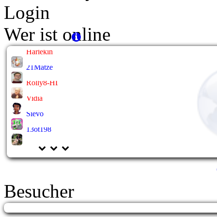
Login
Wer ist online
Harlekin
21Matze
Rolly8-HL
Vidia
Sievo
13ot198
Besucher