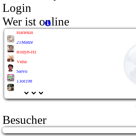
Login
Wer ist online
Harlekin
21Matze
Rolly8-HL
Vidia
Sievo
13ot198
Besucher