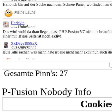
Hallo ich bin auf der Suche nach dem Schnee Panel, wo findet man di
Meine Laune
Harlekin
aus Unbekannt
Das wird wohl da dran liegen, dass PHP-Fusion V7 nicht mehr auf dem
einer mit.
Diese Seite ist noch aktiv!
XxDave1988xX
aus Unbekannt
leute ,alle sachen was mann hate ist alle nicht mehr aktiv nun auch die
sehr schlecht
Rolly8-HL
Gesamte Pinn's: 27
aus Unbekannt
*Kaffeepause*
#tralla#01Wir wünschen allen Mitgliedern und Gästen ein frohes Fest
P-Fusion Nobody Info
Allen ein frohes Fest
Emily
Cookies
aus Unbekannt
*Kaffeepause*
#tralla#01