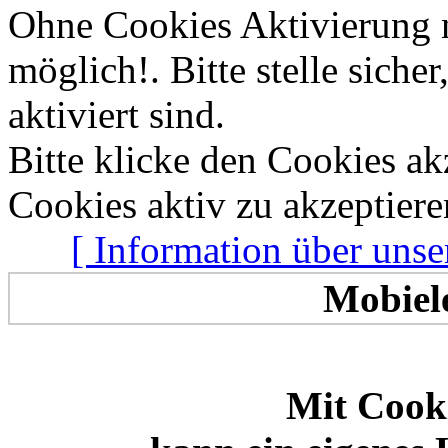
Ohne Cookies Aktivierung 
Allen zusammen
Frischen Wind
möglich!. Bitte stelle sich
aktiviert sind.
Bitte klicke den Cookies a
Cookies aktiv zu akzeptiere
[ Information über unse
Mobiel
Mit Cooki