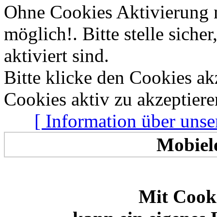
Ohne Cookies Aktivierung 
Allen zusammen
Frischen Wind
möglich!. Bitte stelle sich
aktiviert sind.
Bitte klicke den Cookies a
Cookies aktiv zu akzeptiere
[ Information über unse
Mobiel
Mit Cooki