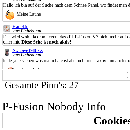
Hallo ich bin auf der Suche nach dem Schnee Panel, wo findet man di
Meine Laune
Harlekin
aus Unbekannt
Das wird wohl da dran liegen, dass PHP-Fusion V7 nicht mehr auf dem
einer mit.
Diese Seite ist noch aktiv!
XxDave1988xX
aus Unbekannt
leute ,alle sachen was mann hate ist alle nicht mehr aktiv nun auch die
sehr schlecht
Rolly8-HL
Gesamte Pinn's: 27
aus Unbekannt
*Kaffeepause*
#tralla#01Wir wünschen allen Mitgliedern und Gästen ein frohes Fest
P-Fusion Nobody Info
Allen ein frohes Fest
Emily
Cookies
aus Unbekannt
*Kaffeepause*
#tralla#01