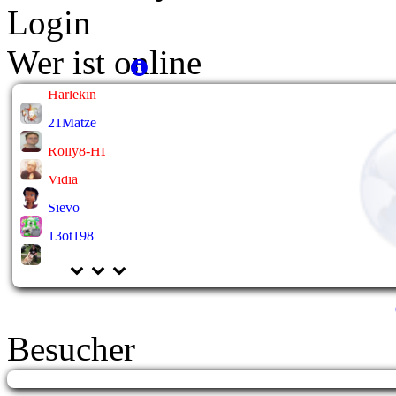
Login
Wer ist online
Harlekin
21Matze
Rolly8-HL
Vidia
Sievo
13ot198
Besucher